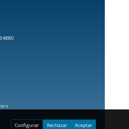
20634880
mpra
Configurar
Rechazar
Aceptar