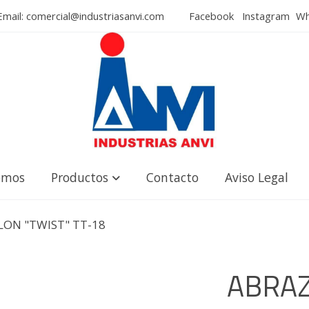
mail: comercial@industriasanvi.com
Facebook
Instagram
Wha
omos
Productos
Contacto
Aviso Legal
LON "TWIST" TT-18
ABRAZ