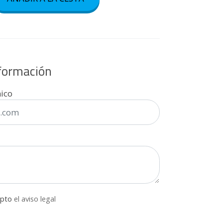
nformación
nico
epto
el aviso legal