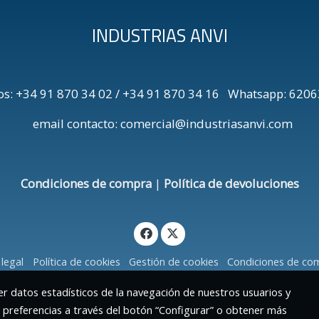
INDUSTRIAS ANVI
os: +34 91 870 34 02 / +34 91 870 34 16 Whatsapp: 6
email contacto: comercial@industriasanvi.com
Condiciones de compra
|
Política de devoluciones
 legal
Política de cookies
Gestión de cookies
Condiciones de co
r datos estadísticos de la navegación de nuestros usuarios y
s preferencias a través del botón “Configurar” o obtener más