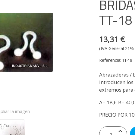
BRIDA
TT-18
13,31 €
(IVA General 21% 
Referencia:
TT-18
Abrazaderas / b
introducen los 
extremos para 
A= 18,6 B= 40
pliar la imagen
PRECIO POR 1