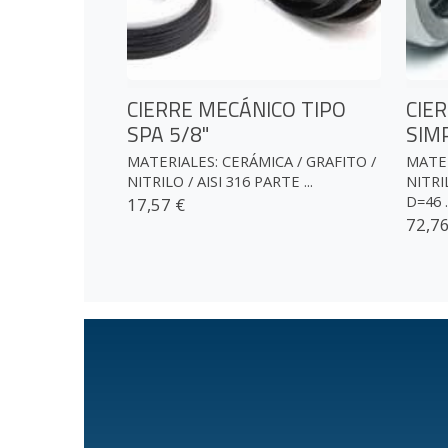
CIERRE MECÁNICO TIPO
CIE
SPA 5/8"
SIM
MATERIALES: CERÁMICA / GRAFITO /
MATER
NITRILO / AISI 316 PARTE ...
NITRI
D=46 ..
17,57 €
72,76