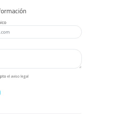
nformación
nico
epto
el aviso legal