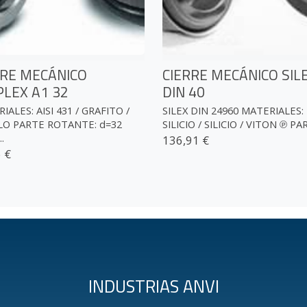
RRE MECÁNICO
CIERRE MECÁNICO SIL
PLEX A1 32
DIN 40
IALES: AISI 431 / GRAFITO /
SILEX DIN 24960 MATERIALES:
LO PARTE ROTANTE: d=32
SILICIO / SILICIO / VITON ℗ PAR
.
136,91 €
 €
INDUSTRIAS ANVI