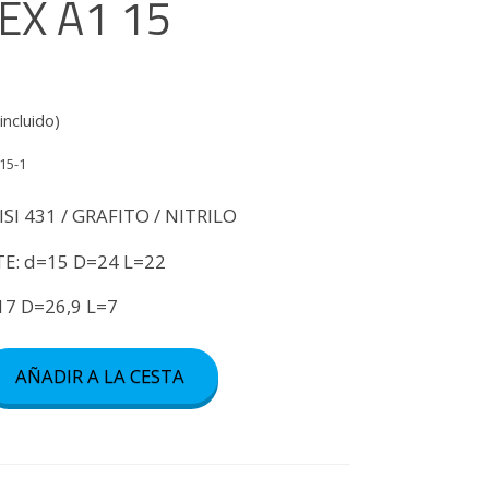
EX A1 15
incluido)
15-1
SI 431 / GRAFITO / NITRILO
E: d=15 D=24 L=22
17 D=26,9 L=7
AÑADIR A LA CESTA