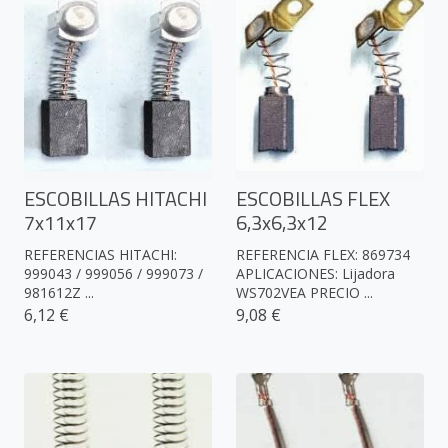
ESCOBILLAS HITACHI
ESCOBILLAS FLEX
7x11x17
6,3x6,3x12
REFERENCIAS HITACHI:
REFERENCIA FLEX: 869734
999043 / 999056 / 999073 /
APLICACIONES: Lijadora
981612Z ...
WS702VEA PRECIO ...
6,12 €
9,08 €