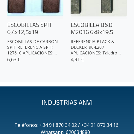
ESCOBILLAS SPIT
ESCOBILLA B&D
6,4x12,5x19
M2016 6x8x19,5
ESCOBILLAS DE CARBON
REFERENCIA BLACK &
SPIT REFERENCIA SPIT:
DECKER: 904.207
127610 APLICACIONES: ...
APLICACIONES: Taladro ...
6,63 €
4,91 €
INDUSTRIAS ANVI
Teléfonos: +34 91 870 34 02 / +34 91 870 34 16
Whatsapp: 620634880