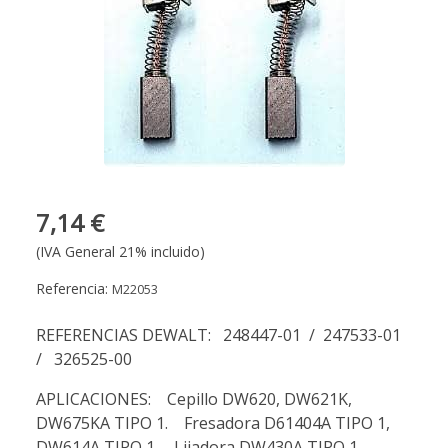
7,14 €
(IVA General 21% incluido)
Referencia:
M22053
REFERENCIAS DEWALT: 248447-01 / 247533-01
/ 326525-00
APLICACIONES: Cepillo DW620, DW621K,
DW675KA TIPO 1. Fresadora D61404A TIPO 1,
DW614A TIPO 1. Lijadora DW430A TIPO 1,