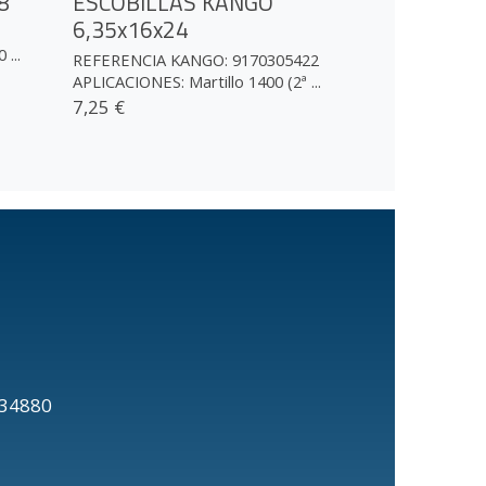
8
ESCOBILLAS KANGO
6,35x16x24
...
REFERENCIA KANGO: 9170305422
APLICACIONES: Martillo 1400 (2ª ...
7,25 €
20634880