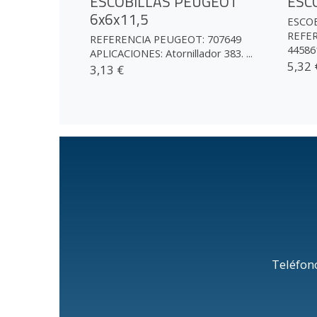
ESCOBILLAS PEUGEOT
ESC
6x6x11,5
ESCO
REFER
REFERENCIA PEUGEOT: 707649
445861
APLICACIONES: Atornillador 383. ...
5,32 
3,13 €
Teléfon