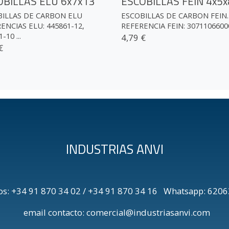
OBILLAS ELU 6x7x13
ESCOBILLAS FEIN 4x5x
BILLAS DE CARBON ELU
ESCOBILLAS DE CARBON FEIN.
ENCIAS ELU: 445861-12,
REFERENCIA FEIN: 30711066000 
-10 ...
4,79 €
€
INDUSTRIAS ANVI
os: +34 91 870 34 02 / +34 91 870 34 16 Whatsapp: 6
email contacto: comercial@industriasanvi.com