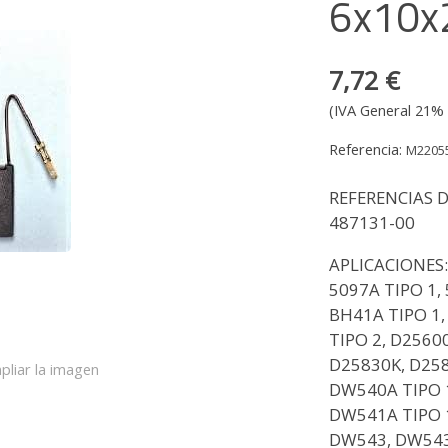
6x10x
7,72 €
(IVA General 21% 
Referencia:
M2205
REFERENCIAS 
487131-00
APLICACIONES:
5097A TIPO 1,
BH41A TIPO 1,
TIPO 2, D2560
D25830K, D258
pliar la imagen
DW540A TIPO 1
DW541A TIPO 1
DW543, DW543