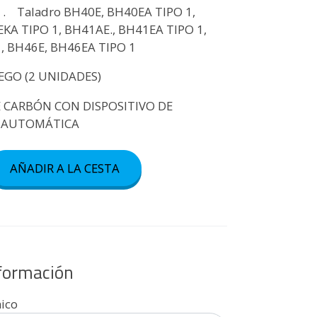
 . Taladro BH40E, BH40EA TIPO 1,
KA TIPO 1, BH41AE., BH41EA TIPO 1,
, BH46E, BH46EA TIPO 1
EGO (2 UNIDADES)
E CARBÓN CON DISPOSITIVO DE
 AUTOMÁTICA
AÑADIR A LA CESTA
nformación
nico