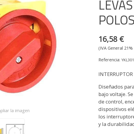
LEVAS
POLOS
16,58 €
(IVA General 21% 
Referencia:
YKL30
INTERRUPTOR D
Diseñados para
bajo voltaje. Se
de control, enc
dispositivos el
pliar la imagen
los interrupto
y la durabilida