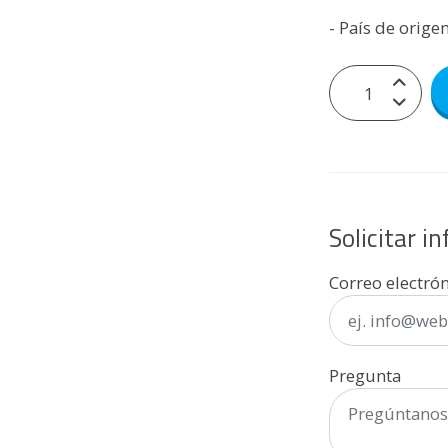
- País de orige
Solicitar i
Correo electró
Pregunta