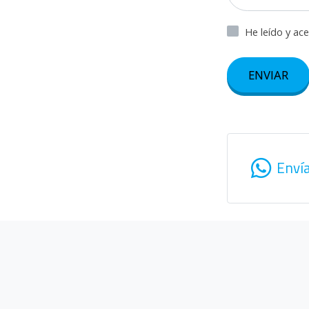
He leído y ac
ENVIAR
Enví