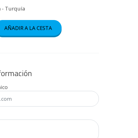
n - Turquía
AÑADIR A LA CESTA
nformación
nico