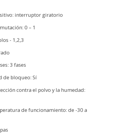
sitivo: interruptor giratorio
nmutación: 0 – 1
los - 1,2,3
orado
ses: 3 fases
d de bloqueo: Sí
tección contra el polvo y la humedad:
peratura de funcionamiento: de -30 a
Opas