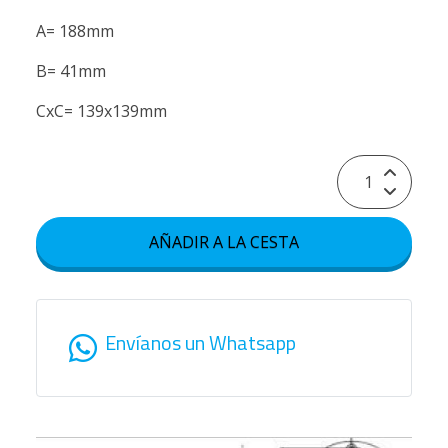
A= 188mm
B= 41mm
CxC= 139x139mm
AÑADIR A LA CESTA
Envíanos un Whatsapp