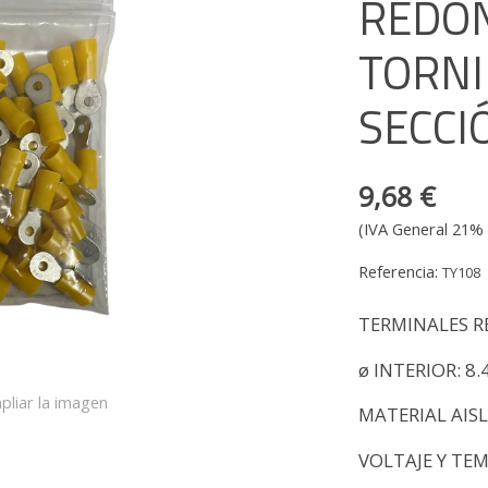
REDO
TORNI
SECCI
9,68 €
(IVA General 21% 
Referencia:
TY108
TERMINALES 
ø INTERIOR: 8
pliar la imagen
MATERIAL AIS
VOLTAJE Y TE