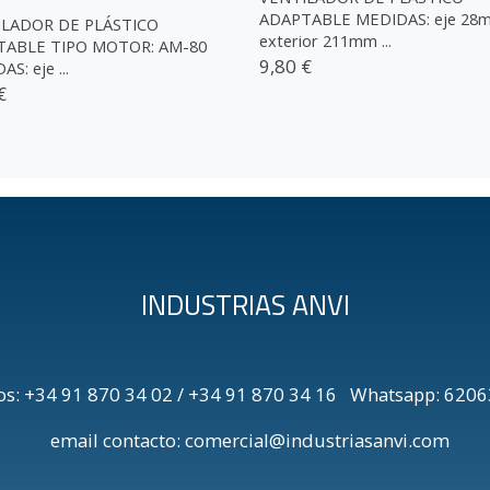
ADAPTABLE MEDIDAS: eje 28
ILADOR DE PLÁSTICO
exterior 211mm ...
TABLE TIPO MOTOR: AM-80
9,80 €
S: eje ...
€
INDUSTRIAS ANVI
os: +34 91 870 34 02 / +34 91 870 34 16 Whatsapp: 6
email contacto: comercial@industriasanvi.com