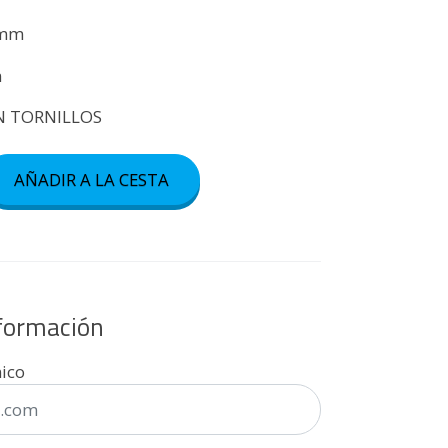
0mm
m
ON TORNILLOS
AÑADIR A LA CESTA
nformación
nico