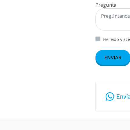
Pregunta
He leído y ac
ENVIAR
Enví