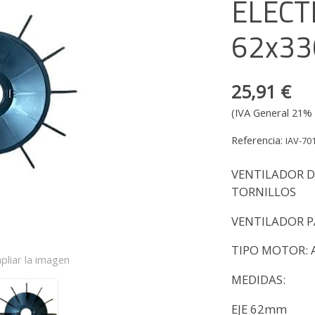
ELECT
62x33
25,91 €
(IVA General 21% 
Referencia:
IAV-70
VENTILADOR D
TORNILLOS
VENTILADOR P
TIPO MOTOR: 
pliar la imagen
MEDIDAS:
EJE 62mm