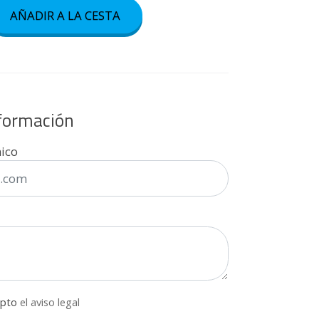
AÑADIR A LA CESTA
nformación
nico
epto
el aviso legal